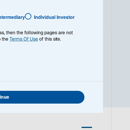
Intermediary
Individual Investor
as, then the following pages are not
o the
Terms Of Use
of this site.
mittel- bis langfristigem
lagemöglichkeiten an den
ich in erster Linie auf eine
iner stilneutralen, auf absolute
 typischerweise ca. 30 Wertpapiere
um.
inue