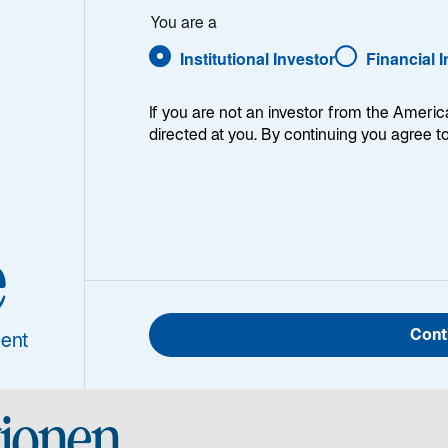
You are a
Institutional Investor
Financial 
If you are not an investor from the Americ
directed at you. By continuing you agree t
ht
Die Lazard Japanese Strategic Equity-Strategie strebt nach 
Kapitalzuwachs durch Investitionen in unterbewertete An
japanischen Aktienmärkten. Der Anlageansatz konzentriert s
e
fundamentale Bottom-up-Aktienauswahl unter Anwendung e
Rendite ausgerichteten Anlagestrategie. Das Portfolio hält
aus dem mittleren bis großen Marktkapitalisierungsspektr
Cont
ent
ionen