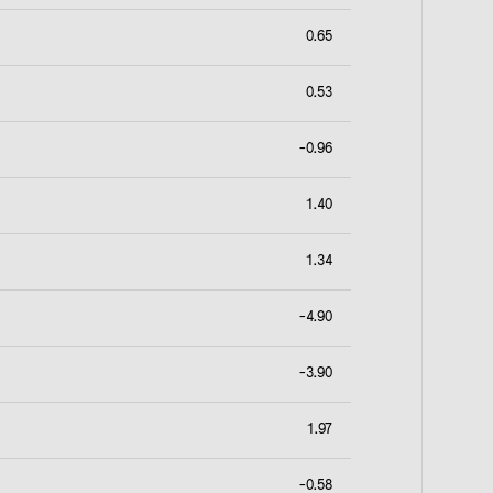
g
e
0.65
ö
f
0.53
f
n
e
-0.96
t
1.40
1.34
-4.90
-3.90
1.97
-0.58