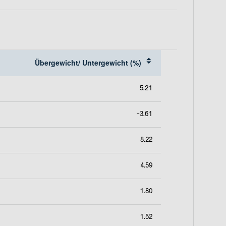
e
r
n
e
u
e
Übergewicht/ Untergewicht (%)
n
R
5.21
e
g
i
-3.61
s
t
8.22
e
r
4.59
k
a
1.80
r
t
e
1.52