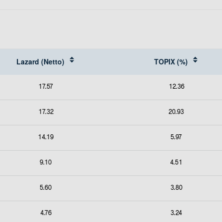
Lazard (Netto)
TOPIX (%)
17.57
12.36
17.32
20.93
14.19
5.97
9.10
4.51
5.60
3.80
4.76
3.24