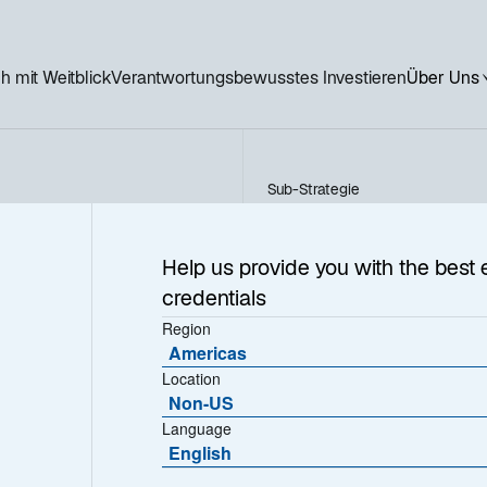
h mit Weitblick
Verantwortungsbewusstes Investieren
Über Uns
Sub-Strategie
Japanese Strategic Equity
tegic
Help us provide you with the best 
credentials
Region
Americas
Location
Non-US
Language
English