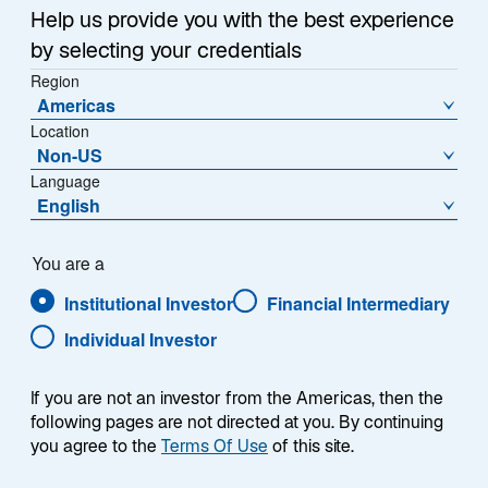
Help us provide you with the best experience
by selecting your credentials
Region
Americas
Location
Non-US
Language
Übersicht
English
You are a
Institutional Investor
Financial Intermediary
Die Lazard Euroland Equity Alpha-Strategie
Individual Investor
strebt eine Outperformance des DJ Euro Stoxx
50 Index über einen gesamten Marktzyklus von
If you are not an investor from the Americas, then the
3 bis 5 Jahren an. Die Strategie investiert
following pages are not directed at you. By continuing
hauptsächlich in Unternehmen, die ihren Sitz in
you agree to the
Terms Of Use
of this site.
Ländern haben, die den Euro verwenden. Die
Strategie basiert auf einem Bottom-Up