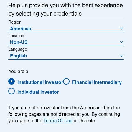
Help us provide you with the best experience
Krämer sowie Emmanuel Naar, Portfolio
Manager/Analyst im Global Convertibles-Team, u. a.
by selecting your credentials
folgende Fragen diskutiert:Warum ist aktuell ein guter
Region
Americas
Zeitpunkt für Wandelanleihen? Welche Rolle spielen
Location
deren hybride Struktur und asymmetrisches Profil?
Non-US
Was hat es mit der Konvexität, dem Bond-Floor und
Language
dem Delta auf sich? Worin liegen die Unterschiede
English
von Wandelanleihen-Konzepten?
You are a
Institutional Investor
Financial Intermediary
Individual Investor
Moderator & Sprecher
If you are not an investor from the Americas, then the
following pages are not directed at you. By continuing
you agree to the
Terms Of Use
of this site.