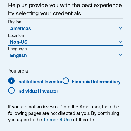
Krämer wie immer zu Quartalsbeginn Bezug auf das
n
Help us provide you with the best experience
e
aktuelle Kapitalmarktumfeld genommen und u. a.
by selecting your credentials
r
folgende Fragen diskutiert:
Region
n
Americas
e
Trump vs. Biden: Wie wird das Wahlergebnis
Location
u
Non-US
die Wirtschaftspolitik verändern und die
e
Language
Kapitalmärkte beeinflussen?
n
English
Was bedeutet der Rechtsruck in Europa für
R
die Kapitalanlage?
e
You are a
g
Inflation: Gekommen, um zu bleiben?
Institutional Investor
Financial Intermediary
i
s
Individual Investor
Die Interaktion unserer Zuschauer während des
t
Events brachte spannende Fragen auf, die unsere
e
If you are not an investor from the Americas, then the
Investmentstrategin und Event-Moderatorin Desiree
r
following pages are not directed at you. By continuing
k
Sauer aufgegriffen hat.
you agree to the
Terms Of Use
of this site.
a