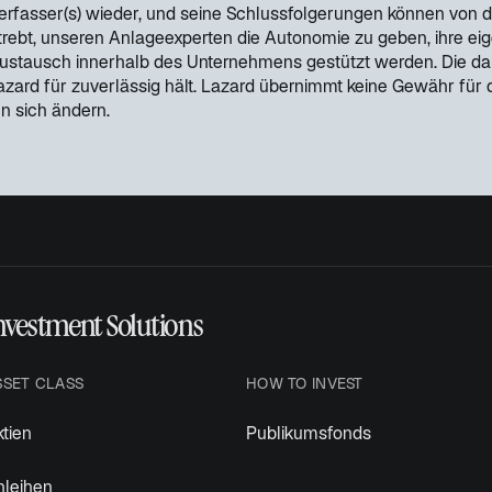
e
Verfasser(s) wieder, und seine Schlussfolgerungen können von 
r
ebt, unseren Anlageexperten die Autonomie zu geben, ihre ei
n
austausch innerhalb des Unternehmens gestützt werden. Die da
e
rd für zuverlässig hält. Lazard übernimmt keine Gewähr für der
u
n sich ändern.
e
n
R
e
g
i
s
t
nvestment Solutions
e
r
k
SSET CLASS
HOW TO INVEST
a
r
tien
Publikumsfonds
t
e
nleihen