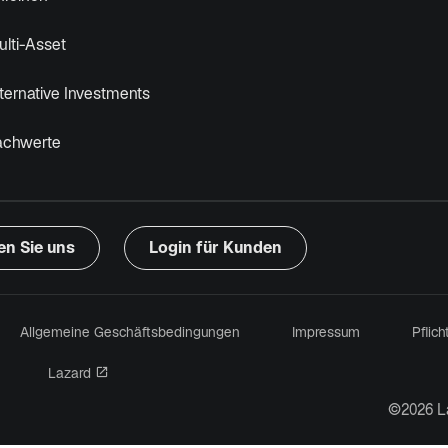
g
e
lti-Asset
ö
f
ternative Investments
f
n
achwerte
e
t
en Sie uns
Login für Kunden
in einer neuen Registerkarte geöffnet
Allgemeine Geschäftsbedingungen
Impressum
Pflic
wird in einer neuen Registerkarte geöffnet
Lazard
©2026 L