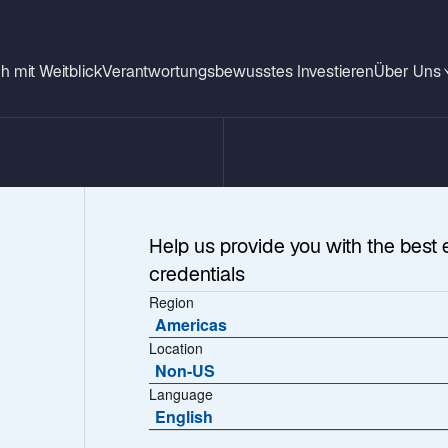
h mit Weitblick
Verantwortungsbewusstes Investieren
Über Uns
Help us provide you with the best 
credentials
Region
Americas
Location
Non-US
Language
2024 /
English