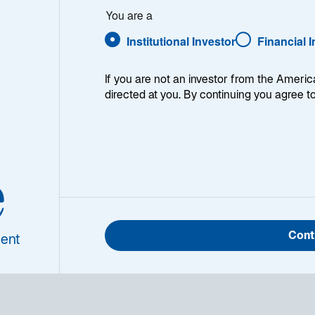
2024
You are a
Institutional Investor
Financial 
If you are not an investor from the Americ
directed at you. By continuing you agree t
 Jahr 2024 verlief bisher anders als es die meisten Anle
e
1
res war man sich weitgehend
gehend einig, dass sowoh
 Fed zügig mit ihrem Zinssenkungszyklus beginnen würd
ch enttäuscht…
Cont
ent