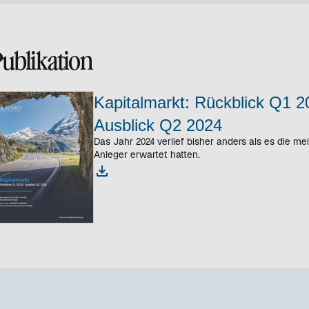
ublikation
Kapitalmarkt: Rückblick Q1 2
Ausblick Q2 2024
Das Jahr 2024 verlief bisher anders als es die me
Anleger erwartet hatten.
w
i
r
d
i
n
e
i
n