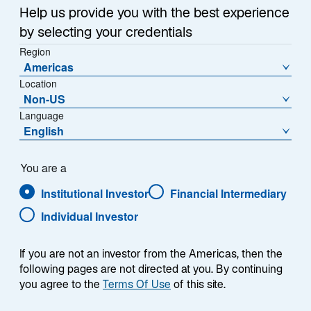
r
Portfoliomanager
Daniel Herdt
.
Help us provide you with the best experience
n
by selecting your credentials
e
Region
u
Americas
e
Location
n
Non-US
R
Language
e
English
g
i
Weiterführende
s
You are a
t
Links
Institutional Investor
Financial Intermediary
e
Individual Investor
r
k
a
If you are not an investor from the Americas, then the
r
following pages are not directed at you. By continuing
t
you agree to the
Terms Of Use
of this site.
e