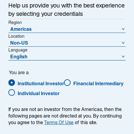
Sub-Strategie
Help us provide you with the best experience
Global Core Plus
by selecting your credentials
Region
Americas
Location
Non-US
Language
English
You are a
Übersicht
Institutional Investor
Financial Intermediary
Individual Investor
If you are not an investor from the Americas, then the
following pages are not directed at you. By continuing
Die Lazard Global Core Fixed Income-Strategie
you agree to the
Terms Of Use
of this site.
zielt darauf ab, die Rendite durch Rotation an
den globalen Anleihe- und Kreditmärkten zu