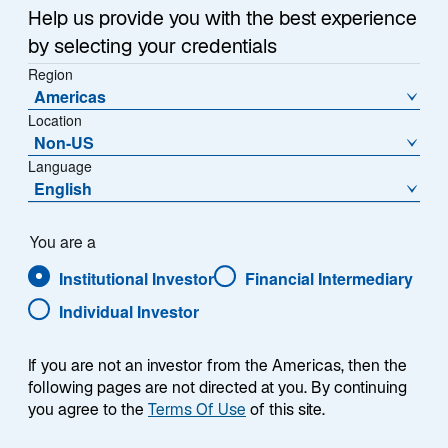
Help us provide you with the best experience
WIE UND WARUM WIR IHRE INFORMATIONEN
by selecting your credentials
WEITERGEBEN
Region
Americas
INFORMATIONSÜBERMITTLUNG BEI
Location
Non-US
VERÄNDERUNGEN IN DER GESELLSCHAFT
Language
English
WIE WIR INFORMATIONEN SCHÜTZEN
VERTRAULICHKEIT
You are a
Institutional Investor
Financial Intermediary
IHRE RECHTE
Individual Investor
E-MAIL-MARKETINGLISTE UND
MARKETINGNACHRICHTEN
If you are not an investor from the Americas, then the
following pages are not directed at you. By continuing
WENN SIE KEINE INFORMATIONEN MEHR VON UNS
you agree to the
Terms Of Use
of this site.
ERHALTEN MÖCHTEN