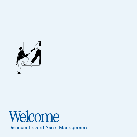
Investment
Solutions
ASSET CLASS
HOW TO INVEST
Aktien
Publikumsfonds
Welcome
Anleihen
Discover Lazard Asset Management
Multi-Asset