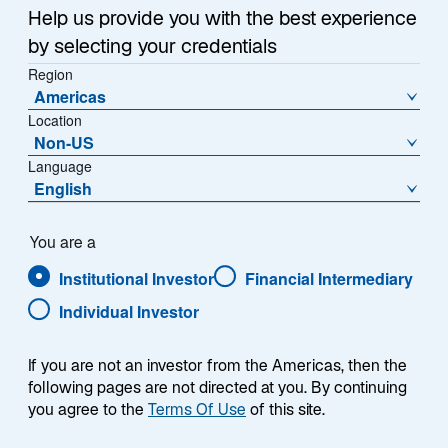
Help us provide you with the best experience
Alternative
by selecting your credentials
Investments
Region
Americas
Sachwerte
Location
Non-US
Language
English
Featured &
About
Resources
You are a
Über uns
Institutional Investor
Financial Intermediary
Research mit Weitblick
Medienarbeit
Individual Investor
Karriere
If you are not an investor from the Americas, then the
following pages are not directed at you. By continuing
Geschäftsführung
you agree to the
Terms Of Use
of this site.