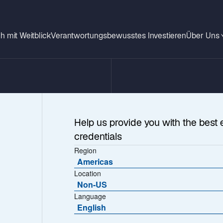
h mit Weitblick
Verantwortungsbewusstes Investieren
Über Uns
Help us provide you with the best 
credentials
Region
Americas
Location
Non-US
Language
nt
English