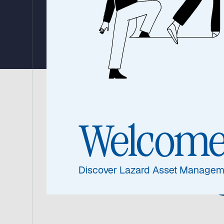
Awards
24. November 2025
|
4 Minutes
Scope Inves
Welcom
Lazard Asse
Discover Lazard Asset Managem