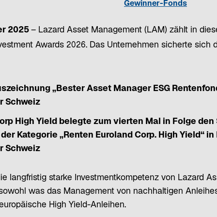
Gewinner-Fonds
er 2025
– Lazard Asset Management (LAM) zählt in die
estment Awards 2026. Das Unternehmen sicherte sich di
Auszeichnung
„Bester Asset Manager ESG Rentenfon
er Schweiz
orp High Yield belegte zum vierten Mal in Folge den 
 der Kategorie
„Renten Euroland Corp. High Yield“
in
er Schweiz
t die langfristig starke Investmentkompetenz von Lazard
 sowohl was das Management von nachhaltigen Anleihest
europäische High Yield-Anleihen.