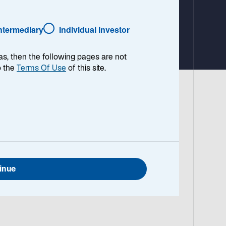
e
u
e
Intermediary
Individual Investor
n
R
as, then the following pages are not
e
o the
Terms Of Use
of this site.
g
i
s
t
e
weifach
r
k
a
r
inue
t
e
g
e