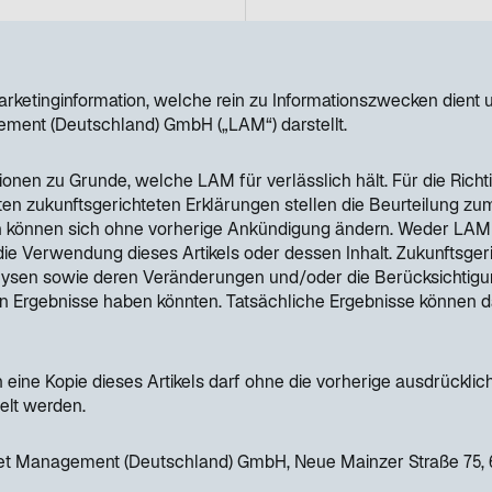
n
R
e
Marketinginformation, welche rein zu Informationszwecken dien
g
ent (Deutschland) GmbH („LAM“) darstellt.
i
tionen zu Grunde, welche LAM für verlässlich hält. Für die Rich
s
n zukunftsgerichteten Erklärungen stellen die Beurteilung zum
t
 können sich ohne vorherige Ankündigung ändern. Weder LAM
e
ie Verwendung dieses Artikels oder dessen Inhalt. Zukunftsger
r
ysen sowie deren Veränderungen und/oder die Berücksichtigung
en Ergebnisse haben könnten. Tatsächliche Ergebnisse können 
k
a
r
 eine Kopie dieses Artikels darf ohne die vorherige ausdrückli
t
telt werden.
e
g
set Management (Deutschland) GmbH, Neue Mainzer Straße 75, 
e