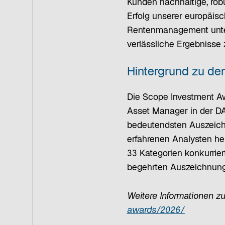
Kunden nachhaltige, robu
Erfolg unserer europäis
Rentenmanagement unter
verlässliche Ergebnisse 
Hintergrund zu d
Die Scope Investment A
Asset Manager in der DA
bedeutendsten Auszeich
erfahrenen Analysten h
33 Kategorien konkurrie
begehrten Auszeichnun
Weitere Informationen z
w
awards/2026/
i