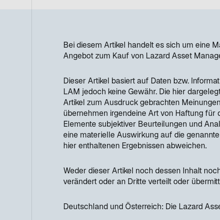
g
i
s
Bei diesem Artikel handelt es sich um eine 
t
Angebot zum Kauf von Lazard Asset Managem
e
r
Dieser Artikel basiert auf Daten bzw. Informa
LAM jedoch keine Gewähr. Die hier dargelegte
k
Artikel zum Ausdruck gebrachten Meinungen
a
übernehmen irgendeine Art von Haftung für d
r
Elemente subjektiver Beurteilungen und Anal
eine materielle Auswirkung auf die genannt
t
hier enthaltenen Ergebnissen abweichen.
e
g
Weder dieser Artikel noch dessen Inhalt noch
e
verändert oder an Dritte verteilt oder übermit
ö
f
Deutschland und Österreich: Die Lazard As
f