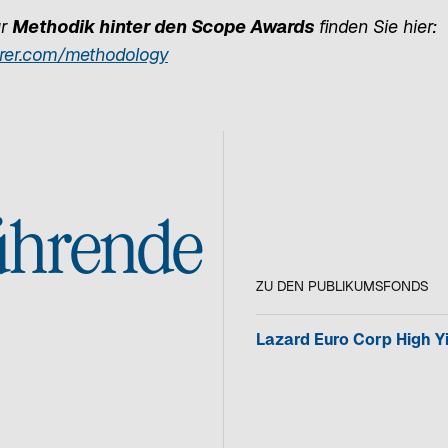
ur
Methodik hinter den Scope Awards
finden Sie hier:
w
rer.com/methodology
i
r
d
i
n
ührende
e
i
n
ZU DEN PUBLIKUMSFONDS
e
r
Lazard Euro Corp High Y
n
e
u
e