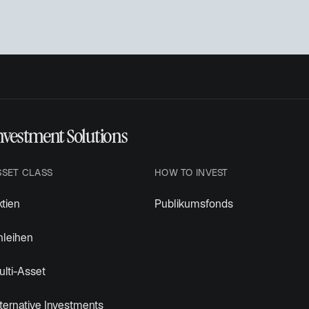
ö
f
f
n
e
t
nvestment Solutions
SSET CLASS
HOW TO INVEST
tien
Publikumsfonds
nleihen
lti-Asset
ternative Investments