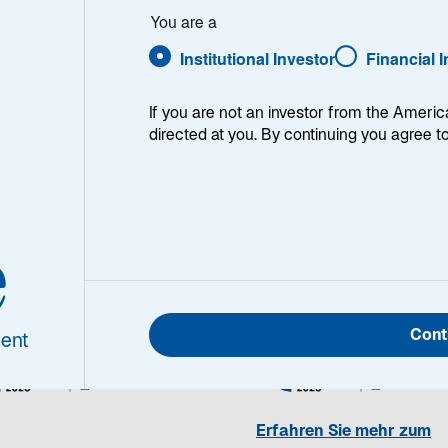
You are a
Institutional Investor
Financial 
If you are not an investor from the Americ
directed at you. By continuing you agree t
tment Awards 2026:
e
t Management gewinnt gleich z
Cont
ent
Erfahren Sie mehr zum