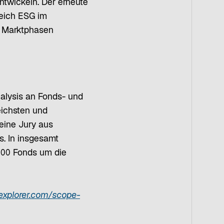
ntwickeln. Der erneute
reich ESG im
n Marktphasen
alysis an Fonds- und
eichsten und
eine Jury aus
. In insgesamt
.500 Fonds um die
explorer.com/scope-