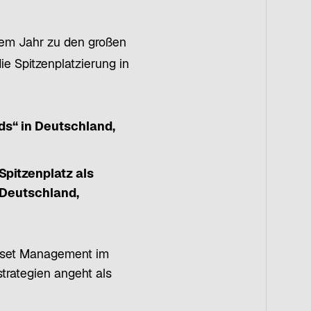
ö
f
f
sem Jahr zu den großen
n
e Spitzenplatzierung in
e
t
ds“
in Deutschland,
Spitzenplatz als
 Deutschland,
 Asset Management im
rategien angeht als