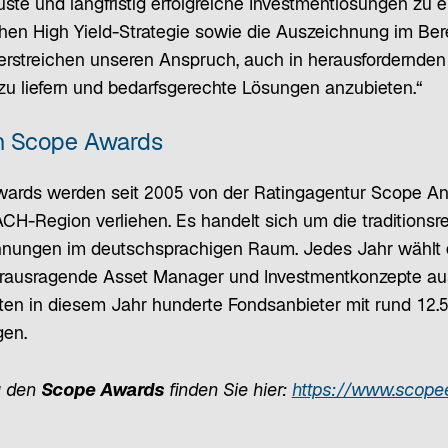
ste und langfristig erfolgreiche Investmentlösungen zu e
chen High Yield-Strategie sowie die Auszeichnung im Be
streichen unseren Anspruch, auch in herausfordernde
zu liefern und bedarfsgerechte Lösungen anzubieten.“
en Scope Awards
wards werden seit 2005 von der Ratingagentur Scope An
CH-Region verliehen. Es handelt sich um die traditionsr
nungen im deutschsprachigen Raum. Jedes Jahr wählt 
erausragende Asset Manager und Investmentkonzepte aus
rten in diesem Jahr hunderte Fondsanbieter mit rund 12
gen.
u den
Scope Awards
finden Sie hier:
https://www.scope