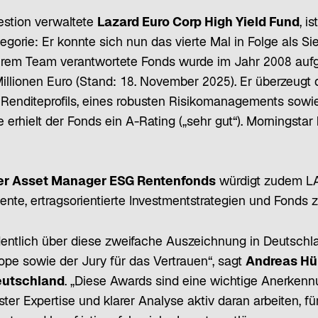
estion verwaltete
Lazard Euro Corp High Yield Fund
, i
tegorie: Er konnte sich nun das vierte Mal in Folge als S
ihrem Team verantwortete Fonds wurde im Jahr 2008 aufg
llionen Euro (Stand: 18. November 2025). Er überzeugt 
 Renditeprofils, eines robusten Risikomanagements sowi
erhielt der Fonds ein A-Rating („sehr gut“). Morningstar 
er Asset Manager ESG Rentenfonds
würdigt zudem LAM
nte, ertragsorientierte Investmentstrategien und Fonds zu
dentlich über diese zweifache Auszeichnung in Deutschla
e sowie der Jury für das Vertrauen“, sagt
Andreas Hü
utschland
. „Diese Awards sind eine wichtige Anerkenn
ster Expertise und klarer Analyse aktiv daran arbeiten, 