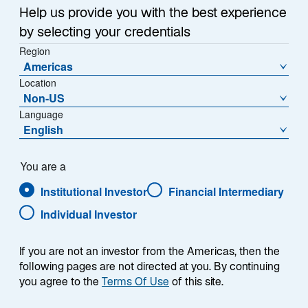
A Acc USD - IE000IKRBON6
Help us provide you with the best experience
by selecting your credentials
Region
Americas
Location
Fondspreis (US$)
% Veränderung zum Vortag
109,4966
-0,05
Non-US
Language
English
Veränderung zum Vortag
(US$)
-0,0588
You are a
Institutional Investor
Financial Intermediary
Preishistorie
Stand
06-Aug-2026
Individual Investor
If you are not an investor from the Americas, then the
1
Morningstar Kategorie
following pages are not directed at you. By continuing
Global Large-Cap Growth Equity
1
you agree to the
Terms Of Use
of this site.
Morningstar Style
L
M