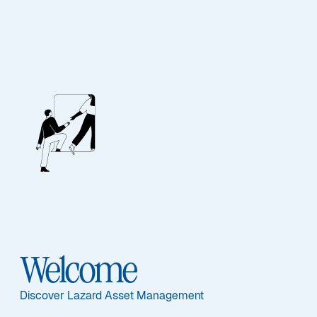
Lazard Global Quality
Growth Fund
Ausgewählte Dokumente
Welcome
Discover Lazard Asset Management
Informationen per Anteilsklasse